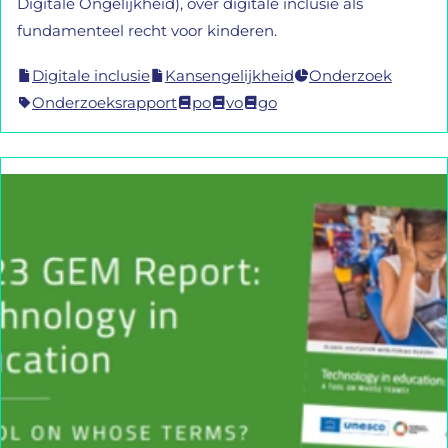
Digitale Ongelijkheid), over digitale inclusie als
fundamenteel recht voor kinderen.
Digitale inclusie
Kansengelijkheid
Onderzoek
Onderzoeksrapport
po
vo
go