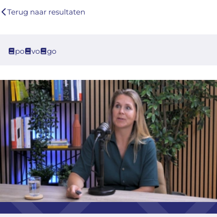
Terug naar resultaten
po
vo
go