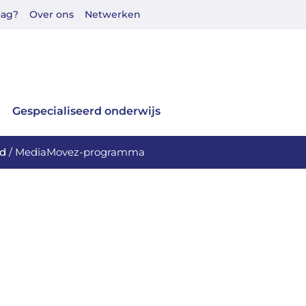
aag?
Over ons
Netwerken
Gespecialiseerd onderwijs
id
/
MediaMovez-programma