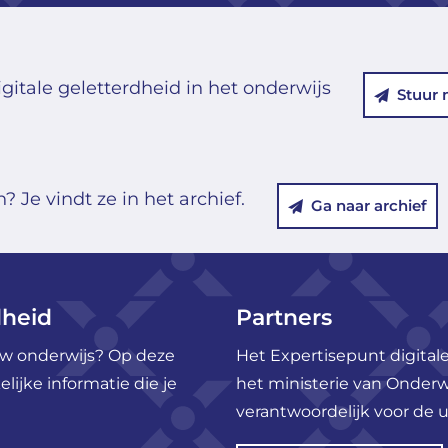
gitale geletterdheid in het onderwijs
Stuur 
 Je vindt ze in het archief.
Ga naar archief
dheid
Partners
ouw onderwijs? Op deze
Het Expertisepunt digitale
ijke informatie die je
het ministerie van Onderw
verantwoordelijk voor de u