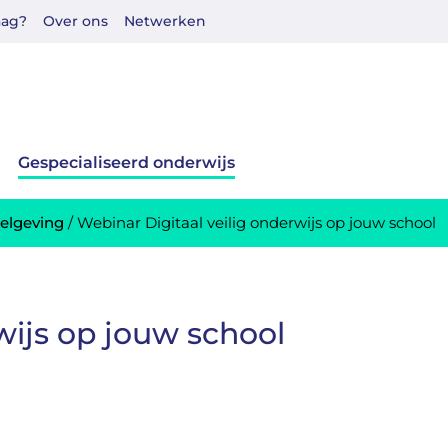
aag?
Over ons
Netwerken
Gespecialiseerd onderwijs
gelgeving
/
Webinar Digitaal veilig onderwijs op jouw school
wijs op jouw school