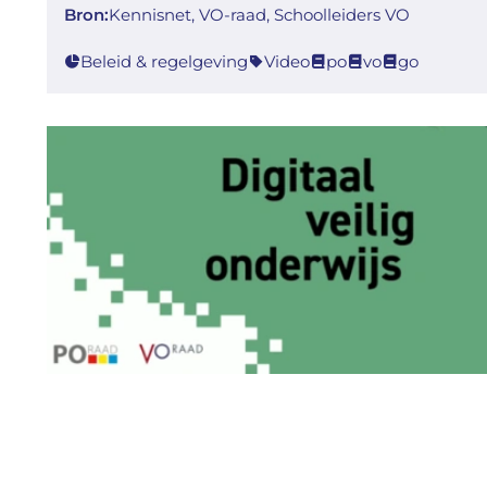
Bron:
Kennisnet, VO-raad, Schoolleiders VO
Beleid & regelgeving
Video
po
vo
go