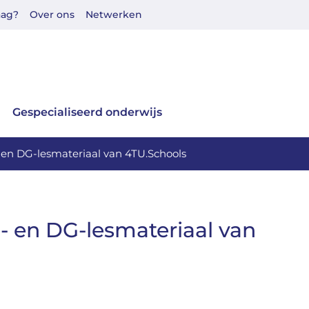
aag?
Over ons
Netwerken
Gespecialiseerd onderwijs
I- en DG-lesmateriaal van 4TU.Schools
I- en DG-lesmateriaal van