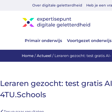
Over digitale geletterdheid
Heb je een vr
Primair onderwijs
Voortgezet onderwijs
Home
/
Actueel
/
Leraren gezocht: test gratis A
Leraren gezocht: test gratis A
4TU.Schools
Terug naar resultaten