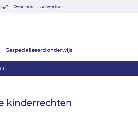
aag?
Over ons
Netwerken
Gespecialiseerd onderwijs
chten
ne kinderrechten