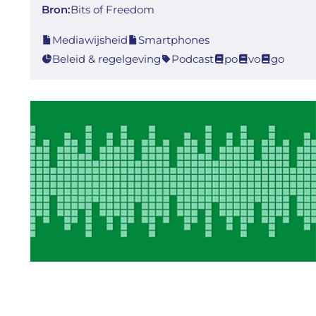
Bron:
Bits of Freedom
Mediawijsheid
Smartphones
Beleid & regelgeving
Podcast
po
vo
go