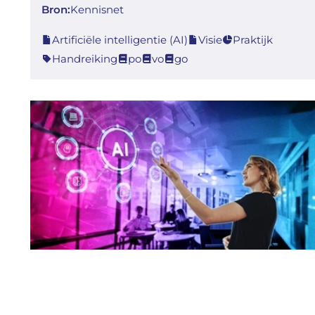
Bron:
Kennisnet
Artificiële intelligentie (AI)
Visie
Praktijk
Handreiking
po
vo
go