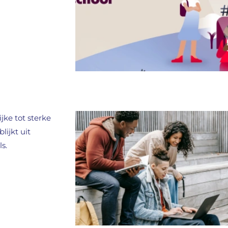
jke tot sterke
ijkt uit
s.