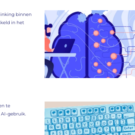
hinking binnen
keld in het
en te
 AI-gebruik.