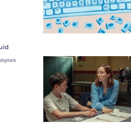
uid
digitale